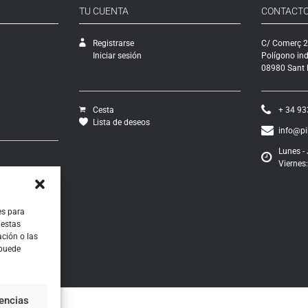
TU CUENTA
CONTACT
Registrarse
C/ Comerç 2
Iniciar sesión
Polígono ind
08980 Sant F
Cesta
+ 34 93
Lista de deseos
info@p
Lunes - 
Viernes:
vío
ciones
os
ontratación
es para
 estas
ción o las
 puede
rencias