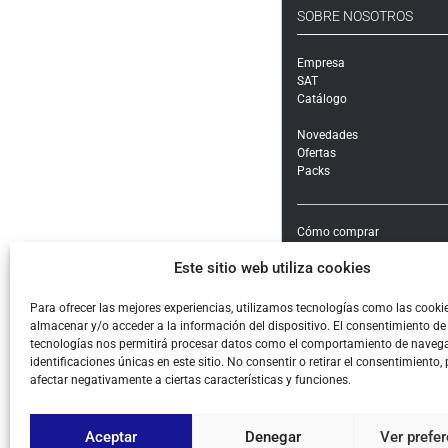
SOBRE NOSOTROS
Empresa
SAT
Catálogo
Novedades
Ofertas
Packs
Cómo comprar
Modalidades y costes de en
Este sitio web utiliza cookies
Garantía, cambios y devolu
Formas de pago e impuest
Condiciones generales de c
Para ofrecer las mejores experiencias, utilizamos tecnologías como las cooki
almacenar y/o acceder a la información del dispositivo. El consentimiento de
Aviso legal
tecnologías nos permitirá procesar datos como el comportamiento de navega
Política de Privacidad
identificaciones únicas en este sitio. No consentir o retirar el consentimiento,
Cookies
afectar negativamente a ciertas características y funciones.
Aceptar
Denegar
Ver prefe