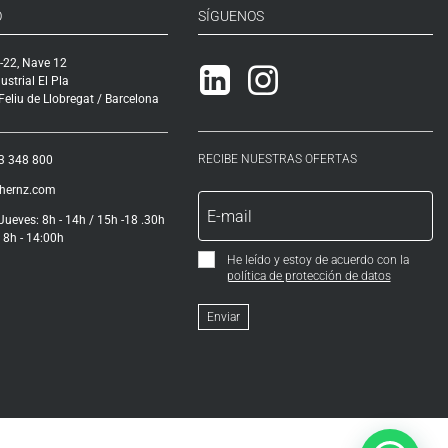
O
SÍGUENOS
-22, Nave 12
Linkedin
Instagram
ustrial El Pla
eliu de Llobregat / Barcelona
RECIBE NUESTRAS OFERTAS
3 348 800
ihernz.com
Jueves: 8h - 14h / 15h -18 .30h
 8h - 14:00h
He leído y estoy de acuerdo con la
política de protección de datos