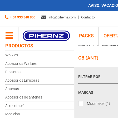
AVISO:
VACACION
+ 34 933 348 800
info@pihernz.com
Contacto
PACKS
OFERT
PRODUCTOS
Antenas
Antenas Walki
Walkies
CB (ANT)
Accesorios Walkies
Emisoras
FILTRAR POR
Accesorios Emisoras
Antenas
MARCAS
Accesorios de antenas
Moonraker
(1)
Alimentación
Medición